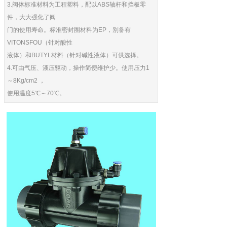
3.阀体标准材料为工程塑料，配以ABS轴杆和挡板零
件，大大强化了阀
门的使用寿命。标准密封圈材料为EP，别备有
VITONSFOU（针对酸性
液体）和BUTYL材料（针对碱性液体）可供选择。
4.可由气压、液压驱动，操作简便维护少。使用压力1
～8Kg/cm2 ，
使用温度5℃～70℃。